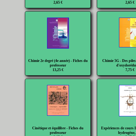
2,65 €
2,65 €
Chimie 2e degré (4e année) - Fiches du
Chimie 5G - Des piles
professeur
d'oxydorédu
13,25 €
7,75 €
Cinétique et équilibre - Fiches du
Expériences de cours I 
professeur
hydrogène,