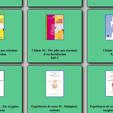
 aux réactions
Chimie 5G - Des piles aux réactions
Chimie 
ction
d'oxydoréduction
6
8,85 €
- Air, oxygène,
Expériences de cours II - Halogènes,
Expériences de co
 eau
carbone
oxygéné