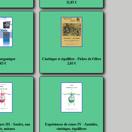
11,05 €
organique
Cinétique et équilibre - Fiches de l'élève
,65 €
2,65 €
urs III - Soufre, eau
Expériences de cours IV - Azotides,
e, métaux
cinétique, équilibres