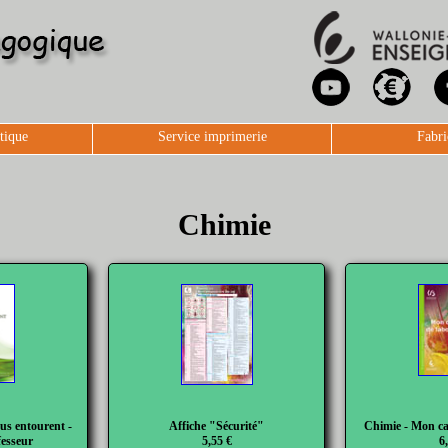
tique
Service imprimerie
Fabri
Chimie
ous entourent -
Affiche "Sécurité"
Chimie - Mon ca
fesseur
5,55 €
6