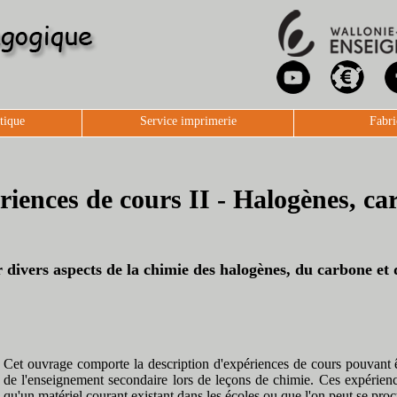
tique
Service imprimerie
Fabri
riences de cours II - Halogènes, ca
r divers aspects de la chimie des halogènes, du carbone et 
Cet ouvrage comporte la description d'expériences de cours pouvant êt
de l'enseignement secondaire lors de leçons de chimie. Ces expérienc
qu'un matériel courant existant dans les écoles ou que l'on peut se proc