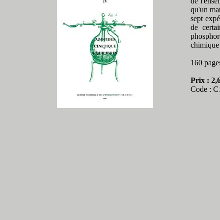
de l'ense
qu'un mat
sept expé
de certa
phosphore
chimique e
160 page
Prix : 2,
Code : C