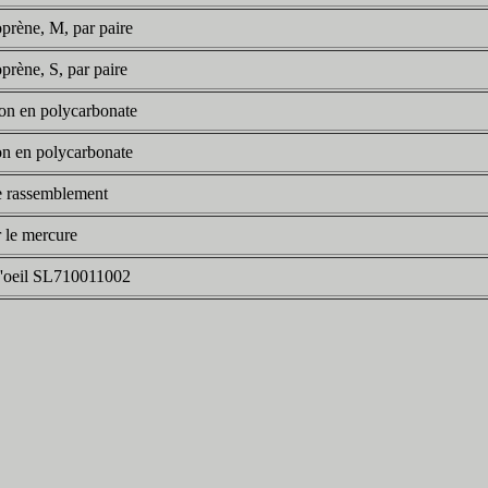
prène, M, par paire
prène, S, par paire
ion en polycarbonate
on en polycarbonate
e rassemblement
 le mercure
d'oeil SL710011002