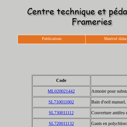
Publications
Matériel didac
Code
ML020021442
Armoire pour substa
SL710011002
Bain d'oeil manuel,
SL730011112
Couverture antifeu 
SL720011132
Gants en polychloro