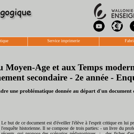
tique
Service imprimerie
Fabri
s au Moyen-Age et aux Temps modern
nement secondaire - 2e année - Enq
soudre une problématique donnée au départ d'un document e
Le but de ce document est d'éveiller l'élève à l'esprit critique en lui
l'enquête historienne. Il se compose de trois parties: - un livre du prof
récents, qui propose des scénarios pédagogiques...; - des fiches d'e