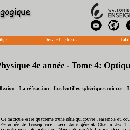
tique
Service imprimerie
Fabri
hysique 4e année - Tome 4: Optiq
flexion - La réfraction - Les lentilles sphériques minces -
Ce fascicule est le quatrième d'une série qui couvre l'ensemble du co
4e année de l'enseignement secondaire général. Chacun des 4 ch
connaissances minimales que l'élève doit acquérir. Les exercices propo