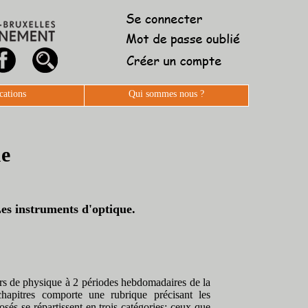
cations
Qui sommes nous ?
ue
 Les instruments d'optique.
urs de physique à 2 périodes hebdomadaires de la
apitres comporte une rubrique précisant les
sés se répartissent en trois catégories: ceux que