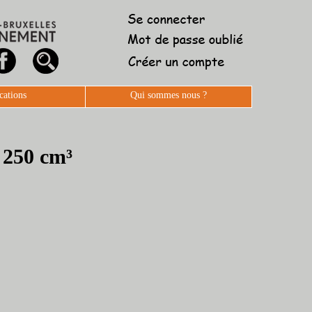
cations
Qui sommes nous ?
 250 cm³