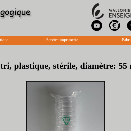
tique
Service imprimerie
Fabri
tri, plastique, stérile, diamètre: 5