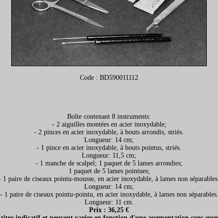
Code : BD590011112
Boîte contenant 8 instruments:
- 2 aiguilles montées en acier inoxydable;
- 2 pinces en acier inoxydable, à bouts arrondis, striés.
Longueur: 14 cm;
- 1 pince en acier inoxydable, à bouts pointus, striés.
Longueur: 11,5 cm;
- 1 manche de scalpel; 1 paquet de 5 lames arrondies;
1 paquet de 5 lames pointues;
- 1 paire de ciseaux pointu-mousse, en acier inoxydable, à lames non séparables
Longueur: 14 cm;
- 1 paire de ciseaux pointu-pointu, en acier inoxydable, à lames non séparables
Longueur: 11 cm.
Prix : 36,25 €
t titre indicatif et peuvent varier en fonction d'une augmentation cons quen