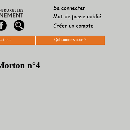
cations
Qui sommes nous ?
-Morton n°4