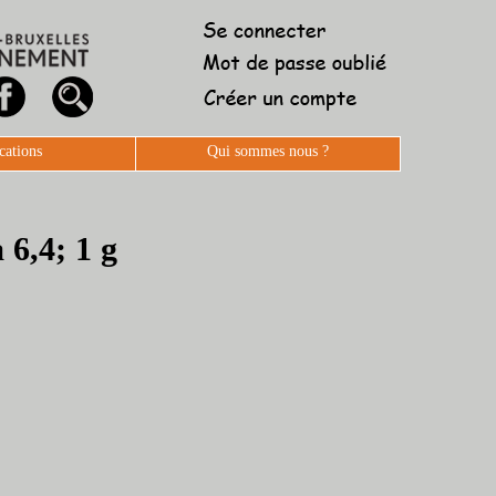
cations
Qui sommes nous ?
 6,4; 1 g